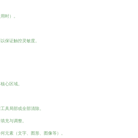
使用时）。
面以保证触控灵敏度。
等核心区域。
擦工具局部或全部清除。
行填充与调整。
任何元素（文字、图形、图像等）。