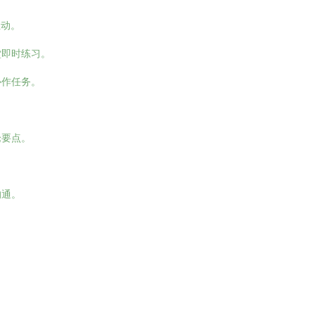
生动。
堂即时练习。
协作任务。
论要点。
沟通。